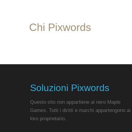
Chi Pixwords
Soluzioni Pixwords
Questo sito non appartiene al nero Maple
Games. Tutti i diritti e marchi appartengono ai
loro proprietario.