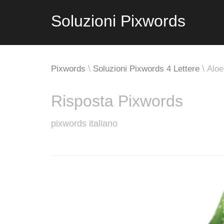
Soluzioni Pixwords
Pixwords
Soluzioni Pixwords 4 Lettere
Aloe
Risposta Pixwords
pixwords italiano