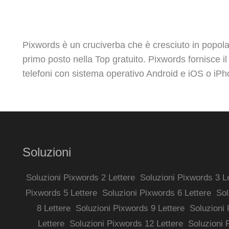
Pixwords è un cruciverba che è cresciuto in popolar
primo posto nella Top gratuito. Pixwords fornisce il
telefoni con sistema operativo Android e iOS o iPh
Soluzioni
Soluzioni Pixwords 2 Lettere
Soluzioni Pixwords 3 L
Pixwords 5 Lettere
Soluzioni Pixwords 6 Lettere
Sol
8 Lettere
Soluzioni Pixwords 9 Lettere
Soluzioni 
Lettere
Soluzioni Pixwords 12 Lettere
Soluzioni 