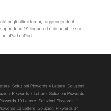
ità negli ultimi tempi, raggiungendo il
 supporto in 19 lingue ed è disponibile sui
one, iPad e iPod.
ettere
Soluzioni Pixwords 4 Lettere
Soluzioni
uzioni Pixwords 7 Lettere
Soluzioni Pixwords
Pixwords 10 Lettere
Soluzioni Pixwords 11
Pixwords 13 Lettere
Soluzioni Pixwords 14