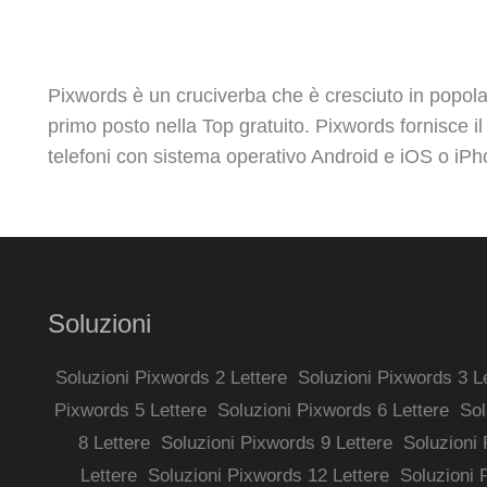
Pixwords è un cruciverba che è cresciuto in popolar
primo posto nella Top gratuito. Pixwords fornisce il
telefoni con sistema operativo Android e iOS o iPh
Soluzioni
Soluzioni Pixwords 2 Lettere
Soluzioni Pixwords 3 L
Pixwords 5 Lettere
Soluzioni Pixwords 6 Lettere
Sol
8 Lettere
Soluzioni Pixwords 9 Lettere
Soluzioni 
Lettere
Soluzioni Pixwords 12 Lettere
Soluzioni 