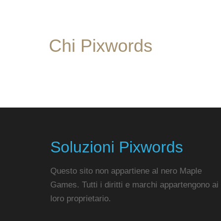
Chi Pixwords
Soluzioni Pixwords
Questo sito non appartiene al nero Maple
Games. Tutti i diritti e marchi appartengono ai
loro proprietario.