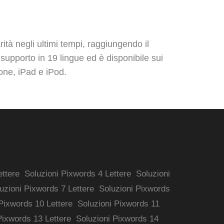
ità negli ultimi tempi, raggiungendo il
 supporto in 19 lingue ed è disponibile sui
one, iPad e iPod.
ettere
Soluzioni Pixwords 4 Lettere
Soluzioni
uzioni Pixwords 7 Lettere
Soluzioni Pixwords
Pixwords 10 Lettere
Soluzioni Pixwords 11
Pixwords 13 Lettere
Soluzioni Pixwords 14